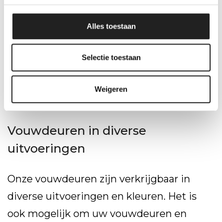
Plaatsbesparend
Kwalitatieve materialen
Alles toestaan
Ze zijn eenvoudig te monteren
Selectie toestaan
Niet onderhevig aan vochtigheid of
temperatuur
Weigeren
Krasbestendig & afwasbaar
Vouwdeuren in diverse
uitvoeringen
Onze vouwdeuren zijn verkrijgbaar in
diverse uitvoeringen en kleuren. Het is
ook mogelijk om uw vouwdeuren en