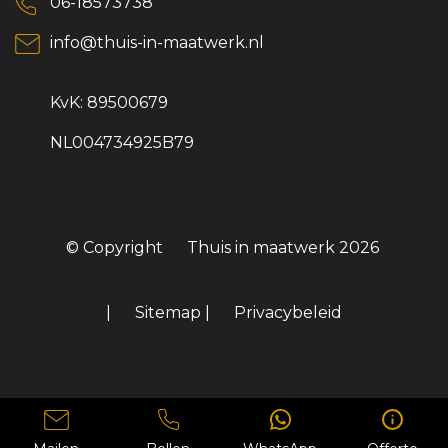
06-18573738
info@thuis-in-maatwerk.nl
KvK: 89500679
NL004734925B79
© Copyright
Thuis in maatwerk
2026
|
Sitemap
|
Privacybeleid