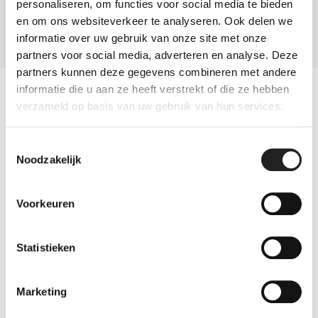
personaliseren, om functies voor social media te bieden
en om ons websiteverkeer te analyseren. Ook delen we
informatie over uw gebruik van onze site met onze
partners voor social media, adverteren en analyse. Deze
partners kunnen deze gegevens combineren met andere
informatie die u aan ze heeft verstrekt of die ze hebben
verzameld op basis van uw gebruik van hun services.
Voordelen van vouwdeuren en
Toestemmingsselectie
Noodzakelijk
wanden
Voorkeuren
We hebben hier de voordelen van
vouwdeuren en wanden overzichtelijk op
Statistieken
een rijtje gezet:
Marketing
100% maatwerk