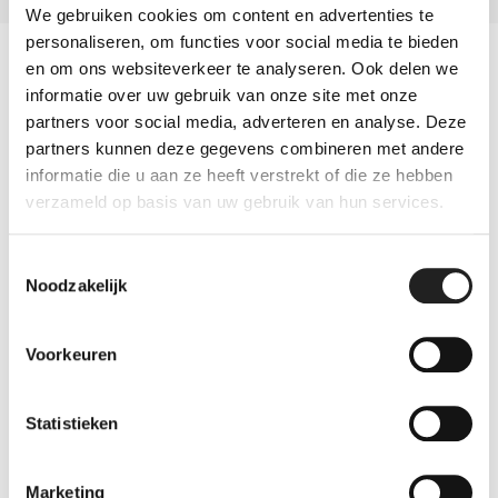
We gebruiken cookies om content en advertenties te
personaliseren, om functies voor social media te bieden
en om ons websiteverkeer te analyseren. Ook delen we
Eigenschappen van Toppoint
informatie over uw gebruik van onze site met onze
Novus® plisséhordeur
partners voor social media, adverteren en analyse. Deze
partners kunnen deze gegevens combineren met andere
informatie die u aan ze heeft verstrekt of die ze hebben
verzameld op basis van uw gebruik van hun services.
Meest stille deur op de markt
Toestemmingsselectie
Tot wel 2 meter breed aan één stuk
Noodzakelijk
Design profiel, geïntegreerde greeplijst
Voorkeuren
Insectenwerend
Statistieken
Ventilerend
Marketing