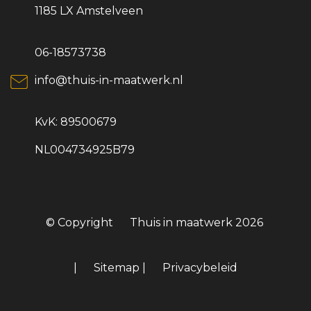
1185 LX Amstelveen
06-18573738
info@thuis-in-maatwerk.nl
KvK: 89500679
NL004734925B79
© Copyright
Thuis in maatwerk
2026
|
Sitemap
|
Privacybeleid