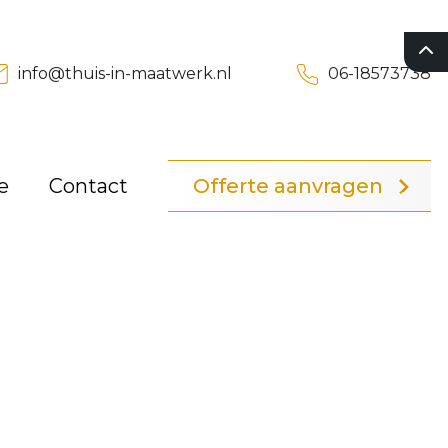
06-18573738
info@thuis-in-maatwerk.nl
ies
Vrijblijvende offerte
e
Contact
Offerte aanvragen