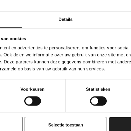
Details
lgordijnen
Easyclic
 van cookies
Velux
ent en advertenties te personaliseren, om functies voor social
. Ook delen we informatie over uw gebruik van onze site met on
ultishades
raamdecora
e. Deze partners kunnen deze gegevens combineren met andere i
erzameld op basis van uw gebruik van hun services.
wgordijnen
Gordijne
Voorkeuren
Statistieken
graag bij u thuis voor een vrijblijven
 aan huis. Wij zijn regelmatig te v
Amsterdam
.
Selectie toestaan