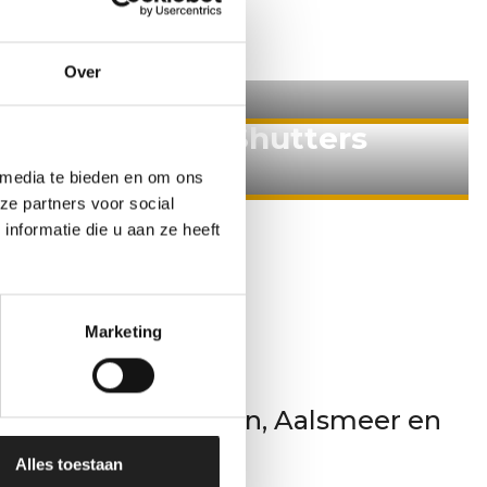
Over
ks
Shutters
 media te bieden en om ons
ze partners voor social
tie
nformatie die u aan ze heeft
n
Marketing
de offerte!
inden in
Amstelveen
,
Aalsmeer
en
Alles toestaan