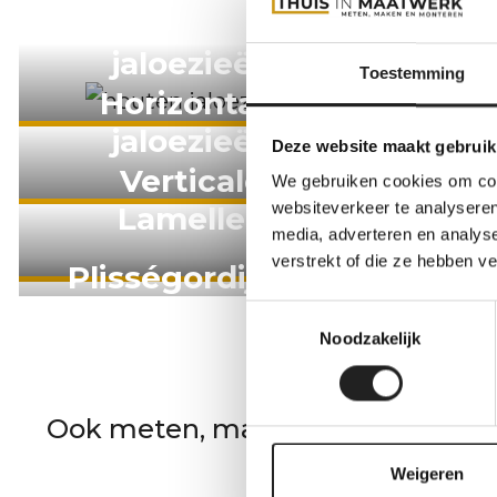
Houten
jaloezieën
Toestemming
Horizontale
jaloezieën
Ro
Deze website maakt gebruik
Verticale
We gebruiken cookies om cont
websiteverkeer te analyseren
Lamellen
M
media, adverteren en analys
verstrekt of die ze hebben v
Plisségordijnen
Vou
Toestemmingsselectie
Noodzakelijk
Wij komen 
Ook meten, maken en monteren wij
Weigeren