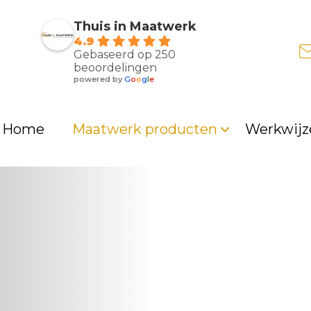
Thuis in Maatwerk
4.9
Gebaseerd op 250
beoordelingen
powered by
G
o
o
g
l
e
Persoonlijke Service
Vakkundig adv
Home
Maatwerk producten
Werkwijz